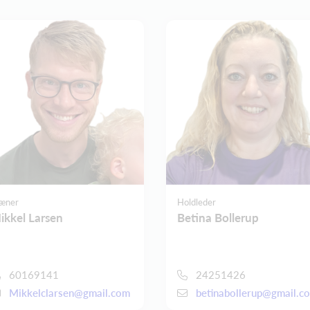
æner
Holdleder
ikkel Larsen
Betina Bollerup
60169141
24251426
Mikkelclarsen@gmail.com
betinabollerup@gmail.c