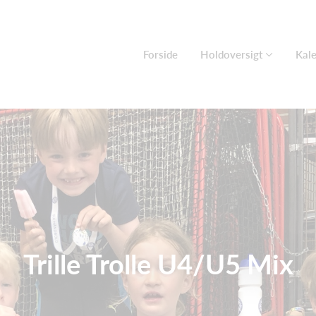
Forside
Holdoversigt
Kal
Trille Trolle U4/U5 Mix