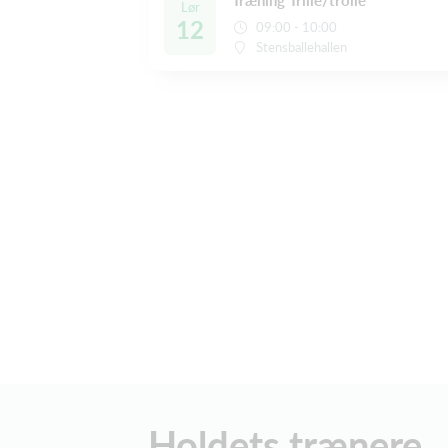
Lør
12
09:00 - 10:00
Stensballehallen
Holdets trænere