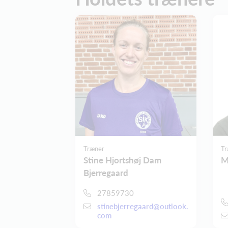
Træner
Tr
Stine Hjortshøj Dam
M
Bjerregaard
27859730
stinebjerregaard@outlook.
com